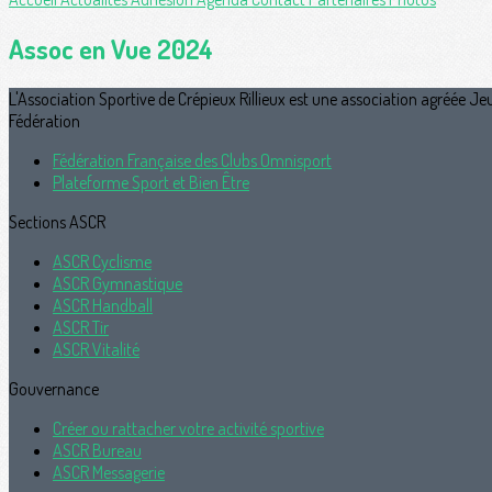
Assoc en Vue 2024
L'Association Sportive de Crépieux Rillieux est une association agréée Je
Fédération
Fédération Française des Clubs Omnisport
Plateforme Sport et Bien Être
Sections ASCR
ASCR Cyclisme
ASCR Gymnastique
ASCR Handball
ASCR Tir
ASCR Vitalité
Gouvernance
Créer ou rattacher votre activité sportive
ASCR Bureau
ASCR Messagerie