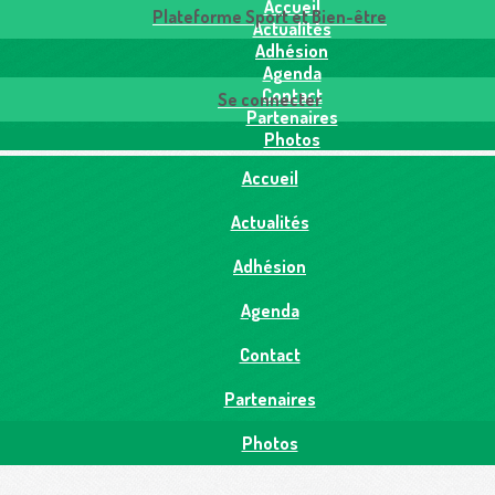
Accueil
Plateforme Sport et Bien-être
Actualités
Adhésion
Agenda
Contact
Se connecter
Partenaires
Photos
Accueil
Actualités
Adhésion
Agenda
Contact
Partenaires
Photos