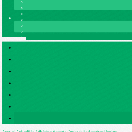
Accueil
Actualités
Adhésion
Agenda
Contact
Partenaires
Photos