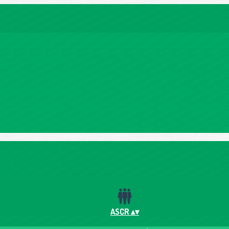
ASCR
▴
▾