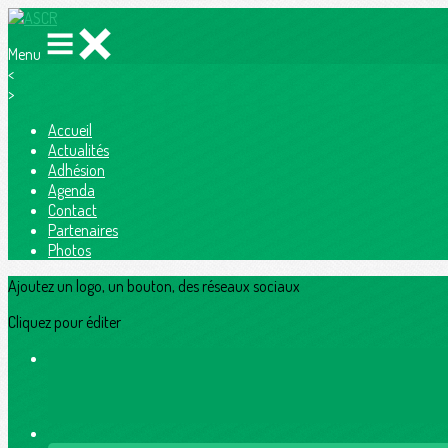
Menu
<
>
Accueil
Actualités
Adhésion
Agenda
Contact
Partenaires
Photos
Ajoutez un logo, un bouton, des réseaux sociaux
Cliquez pour éditer